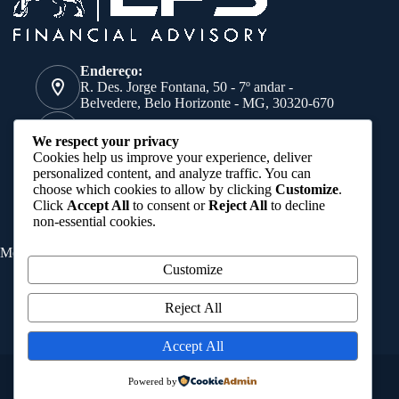
Endereço:
R. Des. Jorge Fontana, 50 - 7º andar -
Belvedere, Belo Horizonte - MG, 30320-670
Telefone:
We respect your privacy
(31) 9 8752-2793
Cookies help us improve your experience, deliver
E-mail:
personalized content, and analyze traffic. You can
negocios@lfsfinancial.com.br
choose which cookies to allow by clicking
Customize
.
Click
Accept All
to consent or
Reject All
to decline
non-essential cookies.
Menu
Customize
Home
Quem somos
Reject All
Soluções
Blog
Accept All
Contato
Copyright © 2026 - Criado por DUO Comunicação
Powered by