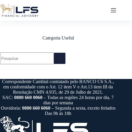
Pular
para
o
conteúdo
Categoria
Useful
Sem
resultados
Correspondente Cambial contratado pelo BANCO C6 S.A.,
em conformidade com o Art. 12 item V e Art.13 item III da
Resolução CMN 4.935, de 29 de Julho de 2021.
SAC:
0800 660 0060
– Todas as regiões 24 horas por dia, 7
dias por semana
Ouvidoria:
0800 660 6060
– Segunda a sexta, exceto feriados
Das 9h às 18h